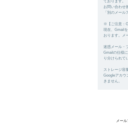
ております。
お問い合わせ
「別のメール
※【ご注意：G
現在、Gma
おります。メ
迷惑メール・
Gmailの
り分けられて
ストレージ容
Googleア
きません。
メール